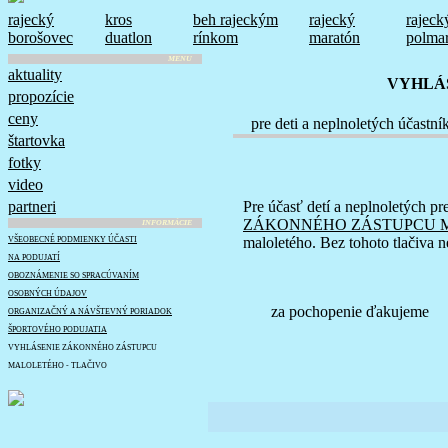
rajecký
kros
beh rajeckým
rajecký
rajeck
borošovec
duatlon
rínkom
maratón
polma
MENU
aktuality
VYHLÁ
propozície
ceny
pre deti a neplnoletých účastní
štartovka
fotky
video
partneri
Pre účasť detí a neplnoletých pr
ZÁKONNÉHO ZÁSTUPCU 
INFORMÁCIE
maloletého. Bez tohoto tlačiva 
VŠEOBECNÉ PODMIENKY ÚČASTI
NA PODUJATÍ
OBOZNÁMENIE SO SPRACÚVANÍM
OSOBNÝCH ÚDAJOV
za pochopenie ďakujeme
ORGANIZAČNÝ A NÁVŠTEVNÝ PORIADOK
ŠPORTOVÉHO PODUJATIA
VYHLÁSENIE ZÁKONNÉHO ZÁSTUPCU
MALOLETÉHO - TLAČIVO